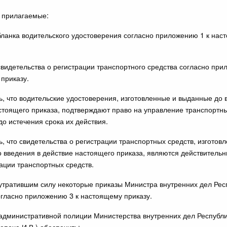
ь прилагаемые:
бланка водительского удостоверения согласно приложению 1 к нас
свидетельства о регистрации транспортного средства согласно при
приказу.
ть, что водительские удостоверения, изготовленные и выданные до 
стоящего приказа, подтверждают право на управление транспортн
до истечения срока их действия.
ь, что свидетельства о регистрации транспортных средств, изготов
 введения в действие настоящего приказа, являются действитель
ации транспортных средств.
 утратившим силу некоторые приказы Министра внутренних дел Рес
огласно приложению 3 к настоящему приказу.
 административной полиции Министерства внутренних дел Республ
епеха И.В.) обеспечить: