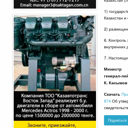
1) государс
Казахстан и
2) размещен
6. Контроль
внутренних 
7. Настоящи
Министр
генерал-ле
К. Касымов
При
Скачать
874
Об утвер
свидетельст
Подняться 