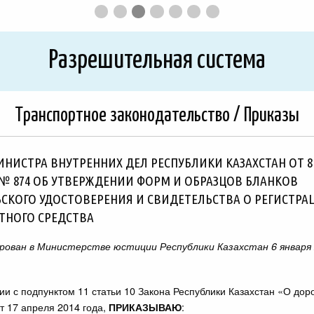
First
Second
Third
Current
Fourth
Fifth
Sixth
Seventh
slide
slide
slide
Slide
slide
slide
slide
slide
details.
details.
details.
details.
details.
details.
details.
Разрешительная система
Транспортное законодательство / Приказы
ИНИСТРА ВНУТРЕННИХ ДЕЛ РЕСПУБЛИКИ КАЗАХСТАН ОТ 8
А № 874 ОБ УТВЕРЖДЕНИИ ФОРМ И ОБРАЗЦОВ БЛАНКОВ
СКОГО УДОСТОВЕРЕНИЯ И СВИДЕТЕЛЬСТВА О РЕГИСТРА
ТНОГО СРЕДСТВА
рован в Министерстве юстиции Республики Казахстан 6 января 
вии с подпунктом 11 статьи 10 Закона Республики Казахстан «О до
т 17 апреля 2014 года,
:
ПРИКАЗЫВАЮ