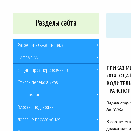
Разделы сайта
Разрешительная система
Система МДП
ПРИКАЗ М
Защита прав перевозчиков
2014 ГОД
Cписок перевозчиков
ВОДИТЕЛЬ
ТРАНСПОР
Справочник
Зарегистри
Визовая поддержка
№ 10064
Деловые предложения
В соответст
движении» о