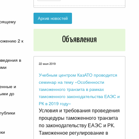
перевозчиков по территории
республики
Архив новостей
4 июля 2019
тоящему
39 контрабандных авто пытались
ввезти в Казахстан
Объявления
ложению 2 к
13 февраля 2019
введения в
Казахстан. Информация о о
22 мая 2019
ыми
введении ограничения движения
на автодорогах
Учебным центром КазАТО проводится
семинар на тему «Особенности
ленные и
таможенного транзита в рамках
ными до
таможенного законодательства ЕАЭС и
РК в 2019 году»
Условия и требования проведения
публики
процедуры таможенного транзита
по законодательству ЕАЭС и РК.
ики
Таможенное регулирование в