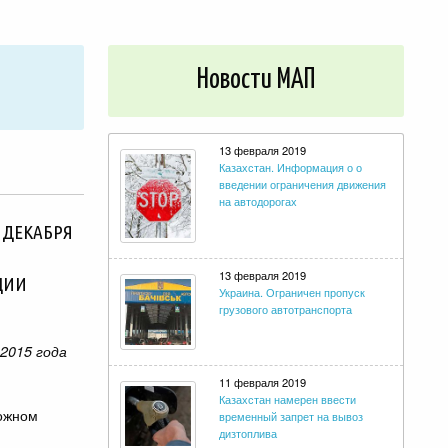
Новости МАП
13 февраля 2019
Украина. Ограничен пропуск
грузового автотранспорта
 ДЕКАБРЯ
11 февраля 2019
Казахстан намерен ввести
ЦИИ
временный запрет на вывоз
дизтоплива
2015 года
7 февраля 2019
Узбекистан. Расширен перечень
пунктов пропуска,
предназначенных для
рожном
транзитного передвижения
иностранных автомобильных