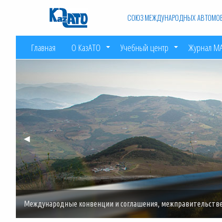
СОЮЗ МЕЖДУНАРОДНЫХ АВТОМОБ
Главная
О КазАТО
Учебный центр
Журнал М
Previous
◀︎
Slide
Международные конвенции и соглашения, межправительств