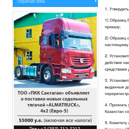
Обратная связь
1. Утвердит
1) Образец 
приказу;
2) Образец 
настоящему 
2. Установи
действие на
средствами 
3. Установит
выданные до
перерегистр
4. Признать
Казахстан с
5. Комитету
Казахстан (Л